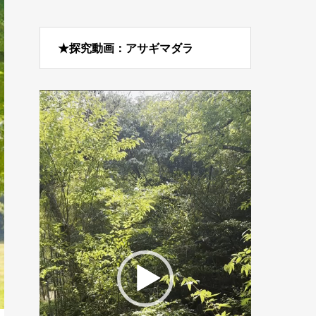
★探究動画：アサギマダラ
動
画
プ
レ
ー
ヤ
ー