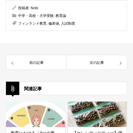
投稿者:
Nobi
中学・高校・大学受験
,
教育論
フィンランド教育
,
偏差値
,
入試制度
前の記事
次の記事
関連記事
教育における「3つの要
【セレンディピティー】偶