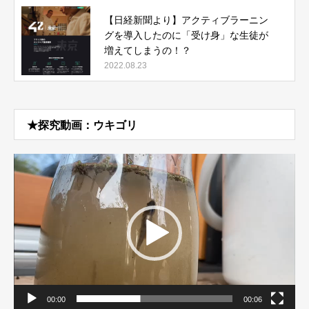
【日経新聞より】アクティブラーニン
グを導入したのに「受け身」な生徒が
増えてしまうの！？
2022.08.23
★探究動画：ウキゴリ
動
画
プ
レ
ー
ヤ
ー
00:00
00:06