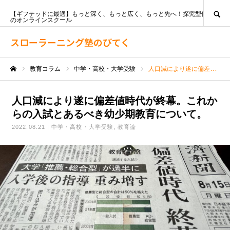
SEARCH
【ギフテッドに最適】もっと深く、もっと広く、もっと先へ！探究型個別指導
のオンラインスクール
スローラーニング塾のびてく
教育コラム
中学・高校・大学受験
人口減により遂に偏差値時代が終幕。これからの入試とあるべき幼少期教育について。
ホーム
人口減により遂に偏差値時代が終幕。これか
らの入試とあるべき幼少期教育について。
2022.08.21
中学・高校・大学受験
教育論