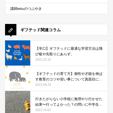
講師tekuのつぶやき
ギフテッド関連コラム
【辛口】ギフテッドに最適な学習方法は飛
び級や先取りにあらず。
2022.10.10
【ギフテッドの育て方】個性や才能を伸ば
す教育のコツや習い事について真面目に語
ります。
2022.09.23
行きたがらない小学校に無理やり行かせた
結果〜行ってよかった？の問いに中学生に
なった今、どう答えたか〜
2021.10.02