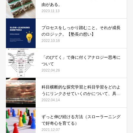
由がある。
2023.11.13
プロセスをしっかり踏むこと。それが成長
のロジック。【塾長の想い】
2022.10.16
「のびてく」で身に付くアナロジー思考に
ついて
2022.04.26
科目横断的な探究学習と科目学習をどのよ
うにリンクさせていくのかについて、具体
例で説明します。
2022.04.14
ずっと伸び続ける方法（スローラーニング
で好奇心を育てる）
2021.12.07