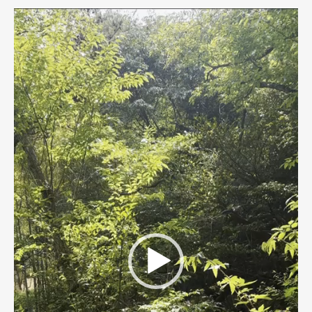
動
画
プ
レ
ー
ヤ
ー