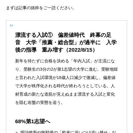
まずは記事の抜粋をご一読ください。
漂流する入試① 偏差値時代 終幕の足
音 大学「推薦・総合型」が過半に 入学
後の指導 重み増す（2022/8/15）
新年を待たずに合格を決める「年内入試」が主流にな
り、受験生の3分の2が第1志望の大学に進む。受験地獄
と言われた入試環境が18歳人口減少で激減し、偏差値
で大学が秩序化される時代が終わろうとしている。人
材育成の新たな道筋が見えぬまま漂流する入試と変化
を阻む岩盤の実態を追う。
68%第1志望へ
明治維新や敗戦後の「欧米に追いつけ追い越せ」だ