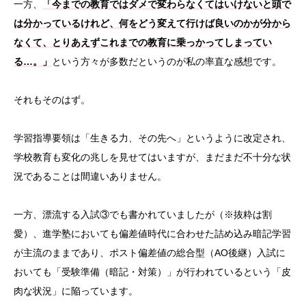
一方、
「今までの教育ではダメで変わらなくてはいけないと頭で
は分かっているけれど、何をどう変えて行けば良いのかが分から
なくて、とりあえずこれまでの教育に乗っかってしまってい
る…。」
という方々が多数だというのが私の率直な感想です。
それもそのはず。
学習指導要領は「生きる力、その先へ」というように改定され、
学校教育も変化の兆しを見せてはいますが、まだまだ不十分な状
況であることは間違いありません。
一方、漂流する入試③でも書かれていましたが（※抜粋は割
愛）、進学塾においても偏差値時代に合わせた詰め込み暗記学習
が主流のままであり、ポスト偏差値の総合型（AO後継）入試に
おいても「受験準備（暗記・対策）」が行われているという「皮
肉な状況」に陥っています。