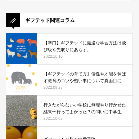
ギフテッド関連コラム
【辛口】ギフテッドに最適な学習方法は飛
び級や先取りにあらず。
2022.10.10
【ギフテッドの育て方】個性や才能を伸ば
す教育のコツや習い事について真面目に語
ります。
2022.09.23
行きたがらない小学校に無理やり行かせた
結果〜行ってよかった？の問いに中学生に
なった今、どう答えたか〜
2021.10.02