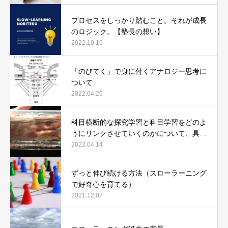
プロセスをしっかり踏むこと。それが成長
のロジック。【塾長の想い】
2022.10.16
「のびてく」で身に付くアナロジー思考に
ついて
2022.04.26
科目横断的な探究学習と科目学習をどのよ
うにリンクさせていくのかについて、具体
例で説明します。
2022.04.14
ずっと伸び続ける方法（スローラーニング
で好奇心を育てる）
2021.12.07