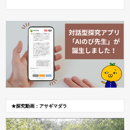
★探究動画：アサギマダラ
動
画
プ