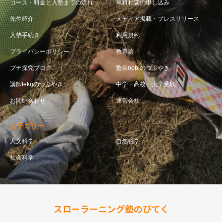
コース・料金と入塾までの流れ
無料相談の申し込み
先生紹介
メディア掲載・プレスリリース
入塾手続き
利用規約
プライバシーポリシー
教育論
プチ探究ブログ
塾長nobiのつぶやき
講師tekuのつぶやき
中学・高校・大学受験
お問い合わせ
運営会社
カテゴリー
人文科学
自然科学
社会科学
スローラーニング塾のびてく