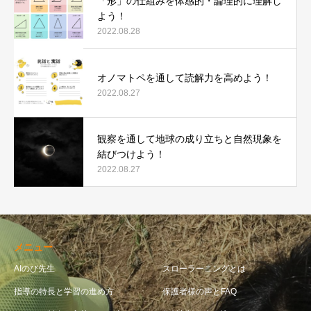
「形」の仕組みを体感的・論理的に理解し
よう！
2022.08.28
オノマトペを通して読解力を高めよう！
2022.08.27
観察を通して地球の成り立ちと自然現象を
結びつけよう！
2022.08.27
メニュー
AIのび先生
スローラーニングとは
指導の特長と学習の進め方
保護者様の声とFAQ