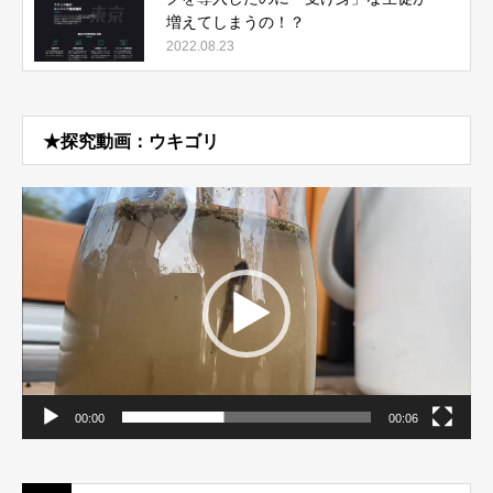
増えてしまうの！？
2022.08.23
★探究動画：ウキゴリ
動
画
プ
レ
ー
ヤ
ー
00:00
00:06