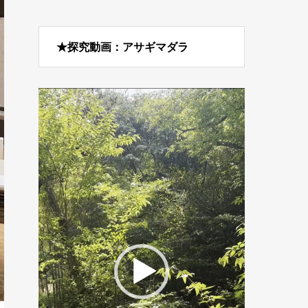
★探究動画：アサギマダラ
動
画
プ
レ
ー
ヤ
ー