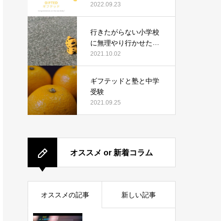
す教育のコツや習い事
2022.09.23
について真面目に語り
ます。
行きたがらない小学校
に無理やり行かせた結
果〜行ってよかった？
2021.10.02
の問いに中学生になっ
た今、どう答えたか〜
ギフテッドと塾と中学
受験
2021.09.25
オススメ or 新着コラム
オススメの記事
新しい記事