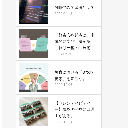
AI時代の学習法とは？
2026.04.13
「好奇心を起点に、主
体的に学び、深める」
これは一種の「技術」
である。
2024.05.20
教育における「3つの
要素」を知ろう。
2023.12.06
【セレンディピティ
ー】偶然の発見には理
由がある。
2023.11.13