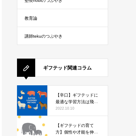
塾長nobiのつぶやき
教育論
講師tekuのつぶやき
ギフテッド関連コラム
【辛口】ギフテッドに
最適な学習方法は飛び
級や先取りにあらず。
2022.10.10
【ギフテッドの育て
方】個性や才能を伸ば