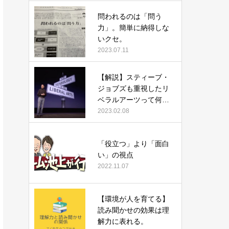
問われるのは「問う
力」。簡単に納得しな
いクセ。
2023.07.11
【解説】スティーブ・
ジョブズも重視したリ
ベラルアーツって何だ
ろう？
2023.02.08
「役立つ」より「面白
い」の視点
2022.11.07
【環境が人を育てる】
読み聞かせの効果は理
解力に表れる。