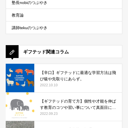
塾長nobiのつぶやき
教育論
講師tekuのつぶやき
ギフテッド関連コラム
【辛口】ギフテッドに最適な学習方法は飛
び級や先取りにあらず。
2022.10.10
【ギフテッドの育て方】個性や才能を伸ば
す教育のコツや習い事について真面目に語
ります。
2022.09.23