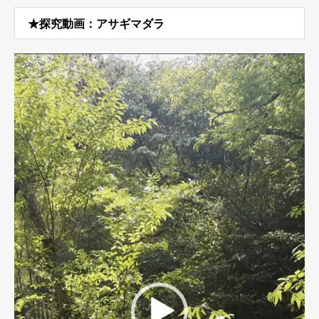
★探究動画：アサギマダラ
動
画
プ
レ
ー
ヤ
ー