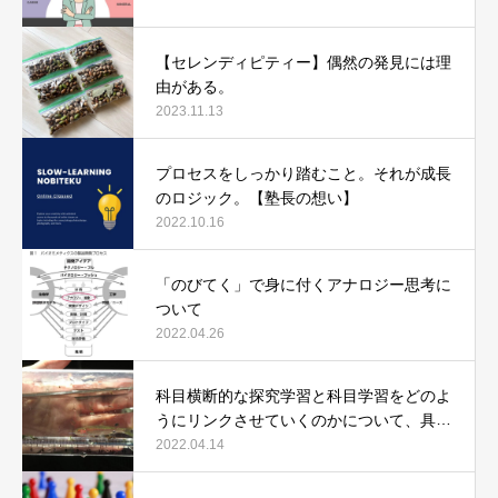
【セレンディピティー】偶然の発見には理
由がある。
2023.11.13
プロセスをしっかり踏むこと。それが成長
のロジック。【塾長の想い】
2022.10.16
「のびてく」で身に付くアナロジー思考に
ついて
2022.04.26
科目横断的な探究学習と科目学習をどのよ
うにリンクさせていくのかについて、具体
例で説明します。
2022.04.14