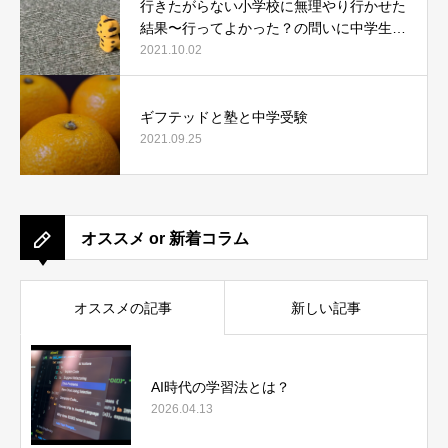
行きたがらない小学校に無理やり行かせた
結果〜行ってよかった？の問いに中学生に
なった今、どう答えたか〜
2021.10.02
ギフテッドと塾と中学受験
2021.09.25
オススメ or 新着コラム
オススメの記事
新しい記事
AI時代の学習法とは？
2026.04.13