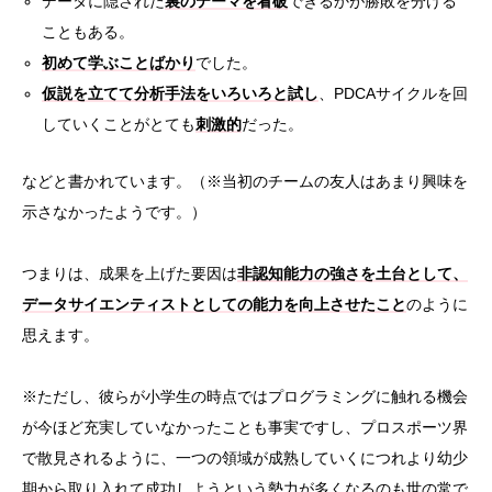
データに隠された
裏のテーマを看破
できるかが勝敗を分ける
こともある。
初めて学ぶことばかり
でした。
仮説を立てて分析手法をいろいろと試し
、PDCAサイクルを回
していくことがとても
刺激的
だった。
などと書かれています。（※当初のチームの友人はあまり興味を
示さなかったようです。）
つまりは、成果を上げた要因は
非認知能力の強さを土台として、
データサイエンティストとしての能力を向上させたこと
のように
思えます。
※ただし、彼らが小学生の時点ではプログラミングに触れる機会
が今ほど充実していなかったことも事実ですし、プロスポーツ界
で散見されるように、一つの領域が成熟していくにつれより幼少
期から取り入れて成功しようという勢力が多くなるのも世の常で