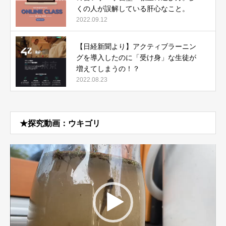
くの人が誤解している肝心なこと。
2022.09.12
【日経新聞より】アクティブラーニン
グを導入したのに「受け身」な生徒が
増えてしまうの！？
2022.08.23
★探究動画：ウキゴリ
動
画
プ
レ
ー
ヤ
ー