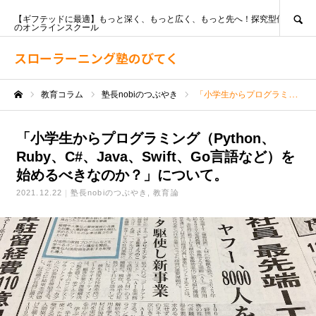
SEARCH
【ギフテッドに最適】もっと深く、もっと広く、もっと先へ！探究型個別指導
のオンラインスクール
スローラーニング塾のびてく
教育コラム
塾長nobiのつぶやき
「小学生からプログラミング（Python、Ruby、C#、Java、Swift、Go言語など）を始めるべきなのか？」について。
ホーム
「小学生からプログラミング（Python、
Ruby、C#、Java、Swift、Go言語など）を
始めるべきなのか？」について。
2021.12.22
塾長nobiのつぶやき
教育論