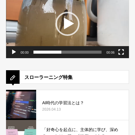
レ
ー
ヤ
ー
00:00
00:06
スローラーニング特集
AI時代の学習法とは？
2026.04.13
「好奇心を起点に、主体的に学び、深め