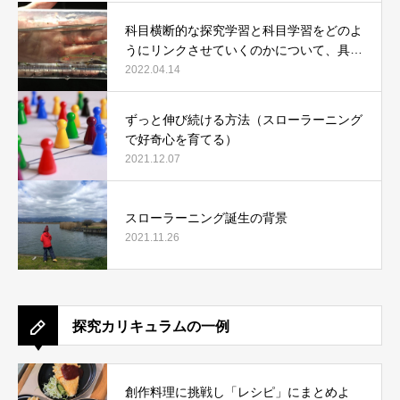
科目横断的な探究学習と科目学習をどのよ
うにリンクさせていくのかについて、具体
例で説明します。
2022.04.14
ずっと伸び続ける方法（スローラーニング
で好奇心を育てる）
2021.12.07
スローラーニング誕生の背景
2021.11.26
探究カリキュラムの一例
創作料理に挑戦し「レシピ」にまとめよ