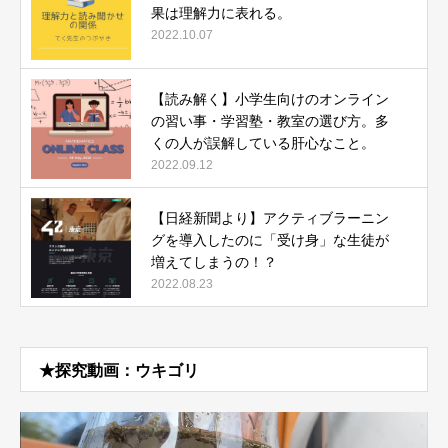
果は理解力に表れる。
2022.10.07
【読み解く】小学生向けのオンライン
の習い事・学習塾・教室の選び方。多
くの人が誤解している肝心なこと。
2022.09.12
【日経新聞より】アクティブラーニン
グを導入したのに「受け身」な生徒が
増えてしまうの！？
2022.08.23
★探究動画：ウキゴリ
動
画
プ