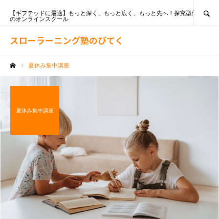
SEARCH
【ギフテッドに最適】もっと深く、もっと広く、もっと先へ！探究型個別指導
のオンラインスクール
スローラーニング塾のびてく
夏休み集中講座
ホーム
夏休み集中講座