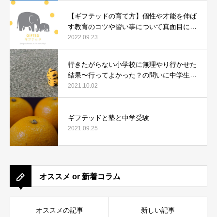
【ギフテッドの育て方】個性や才能を伸ば
す教育のコツや習い事について真面目に語
ります。
2022.09.23
行きたがらない小学校に無理やり行かせた
結果〜行ってよかった？の問いに中学生に
なった今、どう答えたか〜
2021.10.02
ギフテッドと塾と中学受験
2021.09.25
オススメ or 新着コラム
オススメの記事
新しい記事