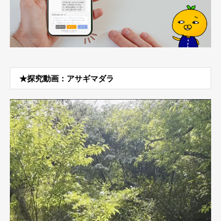
★探究動画：アサギマダラ
動
画
プ
レ
ー
ヤ
ー