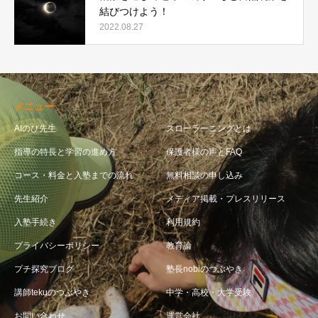
結びつけよう！
2022.08.27
メニュー
AIのび先生
スローラーニングとは
指導の特長と学習の進め方
保護者様の声とFAQ
コース・料金と入塾までの流れ
無料相談の申し込み
先生紹介
メディア掲載・プレスリリース
入塾手続き
利用規約
プライバシーポリシー
教育論
プチ探究ブログ
塾長nobiのつぶやき
講師tekuのつぶやき
中学・高校・大学受験
お問い合わせ
運営会社