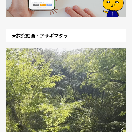
★探究動画：アサギマダラ
動
画
プ
レ
ー
ヤ
ー