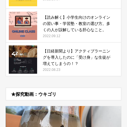
【読み解く】小学生向けのオンライン
の習い事・学習塾・教室の選び方。多
くの人が誤解している肝心なこと。
2022.09.12
【日経新聞より】アクティブラーニン
グを導入したのに「受け身」な生徒が
増えてしまうの！？
2022.08.23
★探究動画：ウキゴリ
動
画
プ
レ
ー