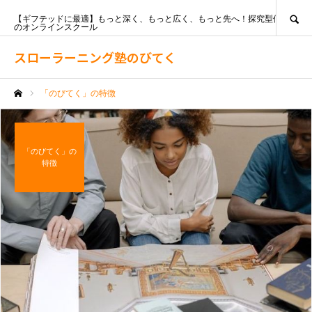
SEARCH
【ギフテッドに最適】もっと深く、もっと広く、もっと先へ！探究型個別指導
のオンラインスクール
スローラーニング塾のびてく
「のびてく」の特徴
ホーム
「のびてく」の
特徴