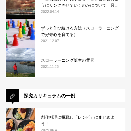
うにリンクさせていくのかについて、具体
例で説明します。
2022.04.14
ずっと伸び続ける方法（スローラーニング
で好奇心を育てる）
2021.12.07
スローラーニング誕生の背景
2021.11.26
探究カリキュラムの一例
創作料理に挑戦し「レシピ」にまとめよ
う！
2025.06.4