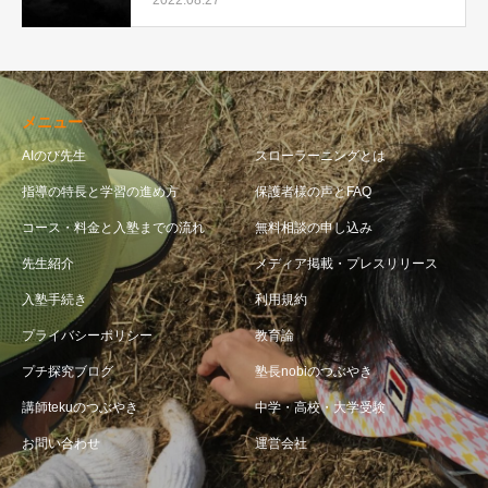
メニュー
AIのび先生
スローラーニングとは
指導の特長と学習の進め方
保護者様の声とFAQ
コース・料金と入塾までの流れ
無料相談の申し込み
先生紹介
メディア掲載・プレスリリース
入塾手続き
利用規約
プライバシーポリシー
教育論
プチ探究ブログ
塾長nobiのつぶやき
講師tekuのつぶやき
中学・高校・大学受験
お問い合わせ
運営会社