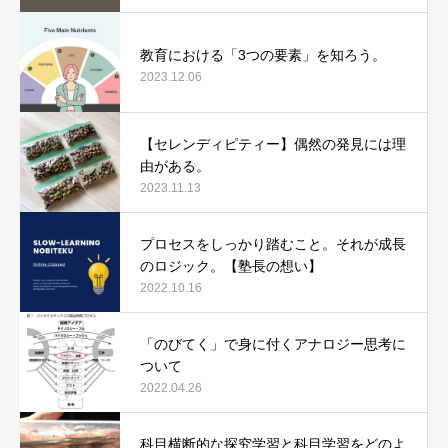
教育における「3つの要素」を知ろう。
2023.12.06
【セレンディピティー】偶然の発見には理
由がある。
2023.11.13
プロセスをしっかり踏むこと。それが成長
のロジック。【塾長の想い】
2022.10.16
「のびてく」で身に付くアナロジー思考に
ついて
2022.04.26
科目横断的な探究学習と科目学習をどのよ