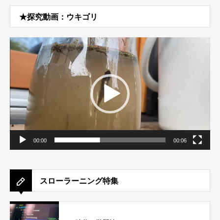
★探究動画：ウキゴリ
動
画
プ
レ
ー
ヤ
ー
00:00
00:06
スローラーニング特集