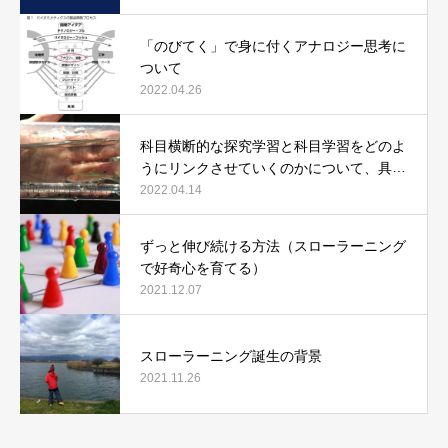
「のびてく」で身に付くアナロジー思考に
ついて
2022.04.26
科目横断的な探究学習と科目学習をどのよ
うにリンクさせていくのかについて、具体
例で説明します。
2022.04.14
ずっと伸び続ける方法（スローラーニング
で好奇心を育てる）
2021.12.07
スローラーニング誕生の背景
2021.11.26