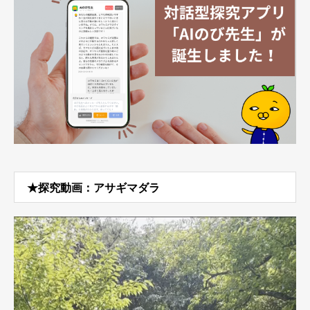
★探究動画：アサギマダラ
動
画
プ
レ
ー
ヤ
ー