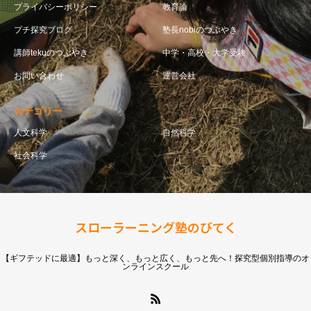
プライバシーポリシー
教育論
プチ探究ブログ
塾長nobiのつぶやき
講師tekuのつぶやき
中学・高校・大学受験
お問い合わせ
運営会社
カテゴリー
人文科学
自然科学
社会科学
スローラーニング塾のびてく
【ギフテッドに最適】もっと深く、もっと広く、もっと先へ！探究型個別指導のオ
ンラインスクール