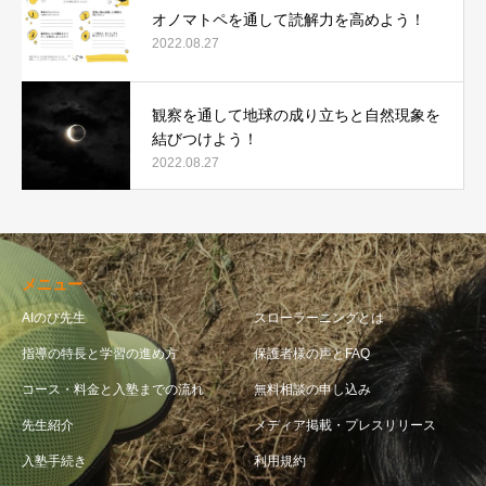
オノマトペを通して読解力を高めよう！
2022.08.27
観察を通して地球の成り立ちと自然現象を
結びつけよう！
2022.08.27
メニュー
AIのび先生
スローラーニングとは
指導の特長と学習の進め方
保護者様の声とFAQ
コース・料金と入塾までの流れ
無料相談の申し込み
先生紹介
メディア掲載・プレスリリース
入塾手続き
利用規約