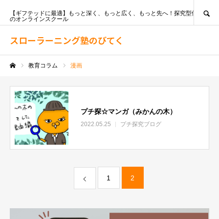
SEARCH
【ギフテッドに最適】もっと深く、もっと広く、もっと先へ！探究型個別指導
のオンラインスクール
スローラーニング塾のびてく
教育コラム
漫画
ホーム
プチ探☆マンガ（みかんの木）
2022.05.25
プチ探究ブログ
1
2