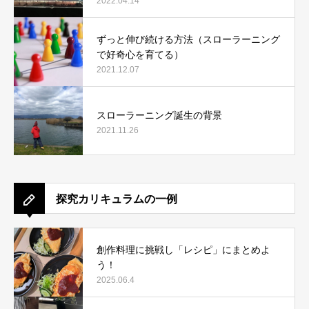
例で説明します。
2022.04.14
ずっと伸び続ける方法（スローラーニング
で好奇心を育てる）
2021.12.07
スローラーニング誕生の背景
2021.11.26
探究カリキュラムの一例
創作料理に挑戦し「レシピ」にまとめよ
う！
2025.06.4