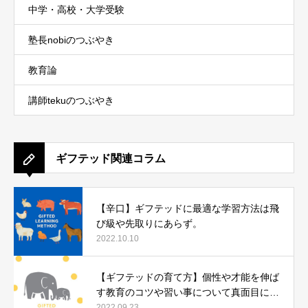
中学・高校・大学受験
塾長nobiのつぶやき
教育論
講師tekuのつぶやき
ギフテッド関連コラム
【辛口】ギフテッドに最適な学習方法は飛
び級や先取りにあらず。
2022.10.10
【ギフテッドの育て方】個性や才能を伸ば
す教育のコツや習い事について真面目に語
ります。
2022.09.23