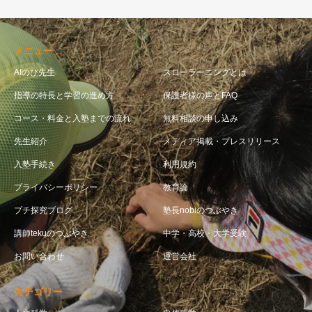
メニュー
AIのび先生
スローラーニングとは
指導の特長と学習の進め方
保護者様の声とFAQ
コース・料金と入塾までの流れ
無料相談の申し込み
先生紹介
メディア掲載・プレスリリース
入塾手続き
利用規約
プライバシーポリシー
教育論
プチ探究ブログ
塾長nobiのつぶやき
講師tekuのつぶやき
中学・高校・大学受験
お問い合わせ
運営会社
カテゴリー