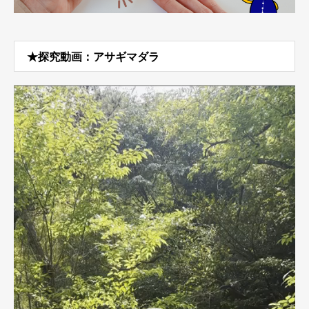
★探究動画：アサギマダラ
動
画
プ
レ
ー
ヤ
ー