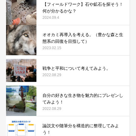
【フィールドワーク】石や鉱石を探そう！
何が分かるかな？
2024.09.4
オオカミ再導入を考える。（豊かな森と生
態系の回復を目指して）
2023.02.15
戦争と平和について考えてみよう。
2022.08.29
自分の好きな生き物を魅力的にプレゼンし
てみよう！
2022.08.29
論説文や随筆分を構造的に整理してみよ
う！