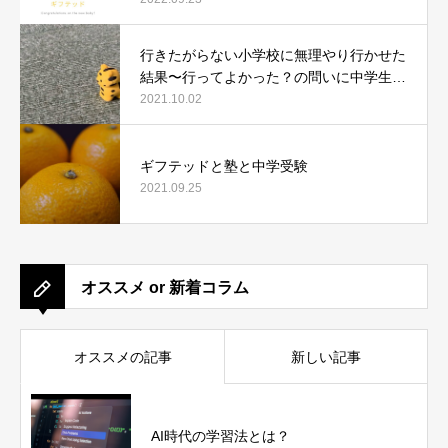
行きたがらない小学校に無理やり行かせた
結果〜行ってよかった？の問いに中学生に
なった今、どう答えたか〜
2021.10.02
ギフテッドと塾と中学受験
2021.09.25
オススメ or 新着コラム
オススメの記事
新しい記事
AI時代の学習法とは？