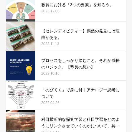
教育における「3つの要素」を知ろう。
2023.12.06
【セレンディピティー】偶然の発見には理
由がある。
2023.11.13
プロセスをしっかり踏むこと。それが成長
のロジック。【塾長の想い】
2022.10.16
「のびてく」で身に付くアナロジー思考に
ついて
2022.04.26
科目横断的な探究学習と科目学習をどのよ
うにリンクさせていくのかについて、具体