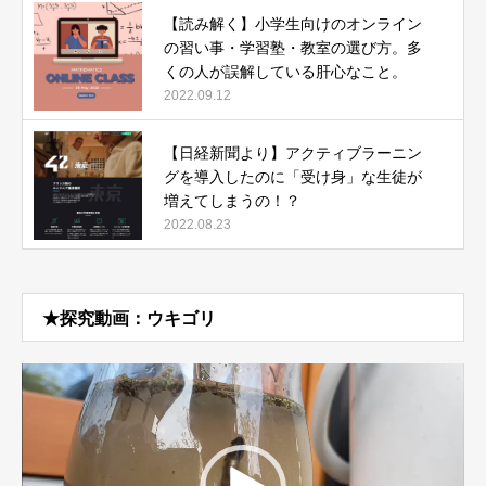
【読み解く】小学生向けのオンライン
の習い事・学習塾・教室の選び方。多
くの人が誤解している肝心なこと。
2022.09.12
【日経新聞より】アクティブラーニン
グを導入したのに「受け身」な生徒が
増えてしまうの！？
2022.08.23
★探究動画：ウキゴリ
動
画
プ
レ
ー
ヤ
ー